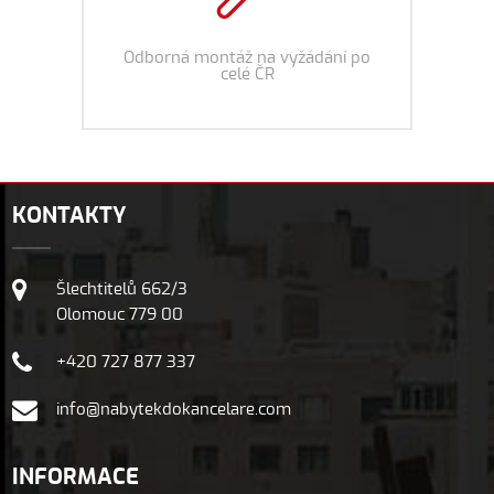
Odborná montáž na vyžádání po
celé ČR
KONTAKTY
Šlechtitelů 662/3
Olomouc 779 00
+420 727 877 337
info@nabytekdokancelare.com
INFORMACE