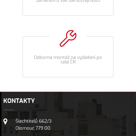
zaměření u vás samozřejmostí
Odborná montáž na vyžádání po
celé ČR
KONTAKTY
Šlechtitelů 662/3
Olomouc 779 00