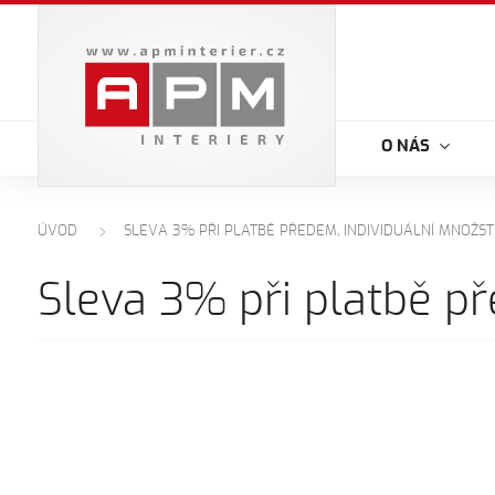
O NÁS
ÚVOD
SLEVA 3% PŘI PLATBĚ PŘEDEM, INDIVIDUÁLNÍ MNOŽST
Sleva 3% při platbě př