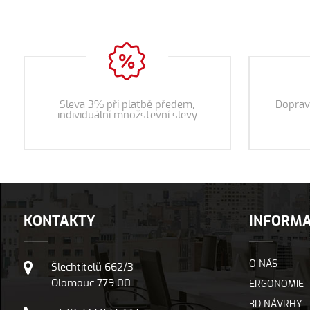
Sleva 3% při platbě předem,
Doprav
individuální množstevní slevy
KONTAKTY
INFORM
O NÁS
Šlechtitelů 662/3
Olomouc 779 00
ERGONOMIE
3D NÁVRHY