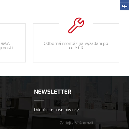
ARMA,
Odborná montáž na vyžádání po
jmostí
celé ČR
NEWSLETTER
Odebírejte naše novinky