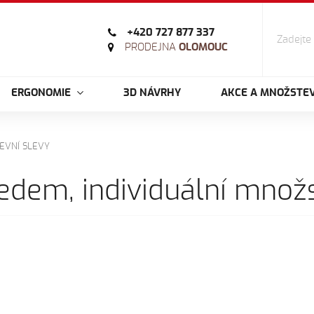
+420 727 877 337
PRODEJNA
OLOMOUC
ERGONOMIE
3D NÁVRHY
AKCE A MNOŽSTEV
EVNÍ SLEVY
edem, individuální množs