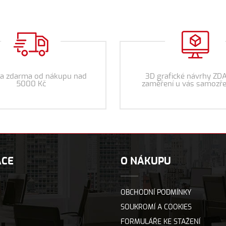
a zdarma od nákupu nad
3D grafické návrhy ZD
5000 Kč
zaměření u vás samozře
ACE
O NÁKUPU
OBCHODNÍ PODMÍNKY
SOUKROMÍ A COOKIES
FORMULÁŘE KE STAŽENÍ