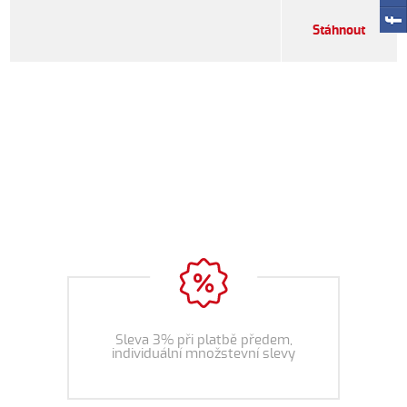
Stáhnout
Sleva 3% při platbě předem,
individuální množstevní slevy