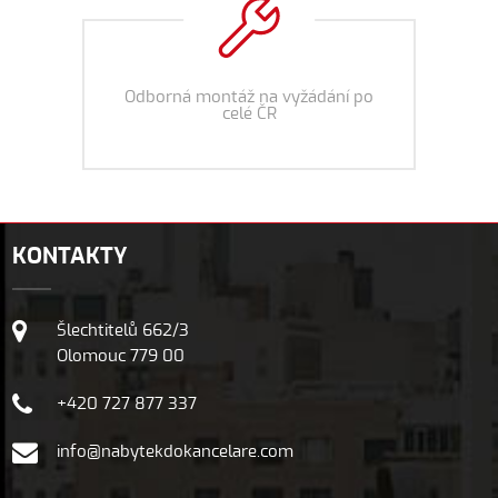
Odborná montáž na vyžádání po
celé ČR
KONTAKTY
Šlechtitelů 662/3
Olomouc 779 00
+420 727 877 337
info@nabytekdokancelare.com